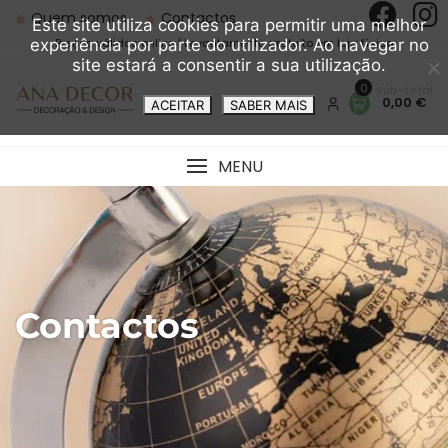
Quem somos
Contactos
Este site utiliza cookies para permitir uma melhor
Preços válidos online | Levantamento gratuito em loja física
experiência por parte do utilizador. Ao navegar no
site estará a consentir a sua utilização.
0
0,00 €
ACEITAR
SABER MAIS
MENU
Contactos