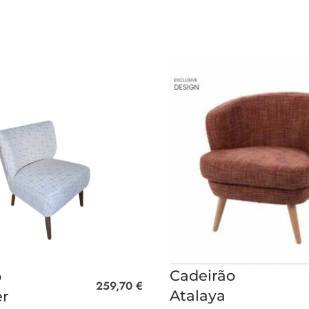
Cadeirão
o
259,70
€
Atalaya
r