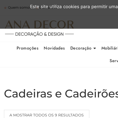
Skip
Este site utiliza cookies para permitir um
Quem somos
Contactos
to
content
Promoções
Novidades
Decoração
Mobiliár
Serv
Cadeiras e Cadeirõe
A MOSTRAR TODOS OS 9 RESULTADOS