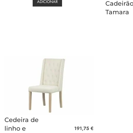
ADICIONAR
Cadeirã
Tamara
Cedeira de
linho e
191,75
€