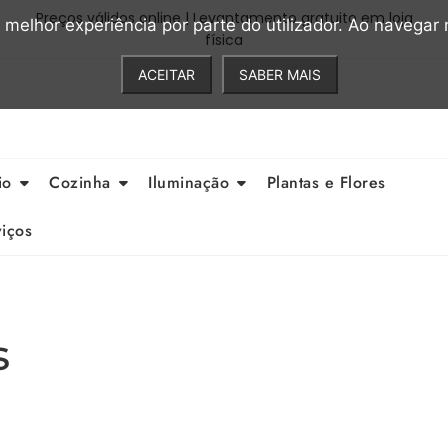
Preços válidos online | Levantamento gratuito em loja
a melhor experiência por parte do utilizador. Ao navegar n
física
ACEITAR
SABER MAIS
io
Cozinha
Iluminação
Plantas e Flores
iços
s