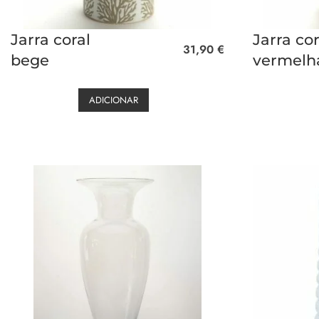
Jarra coral
Jarra cor
31,90
€
bege
vermelh
ADICIONAR