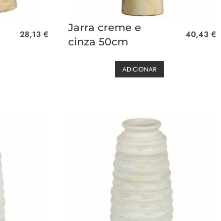
Jarra creme e
28,13
€
40,43
€
cinza 50cm
ADICIONAR