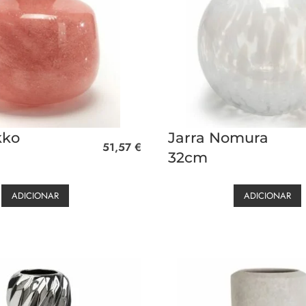
kko
Jarra Nomura
51,57
€
32cm
ADICIONAR
ADICIONAR