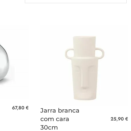
67,80
€
Jarra branca
com cara
25,90
€
30cm