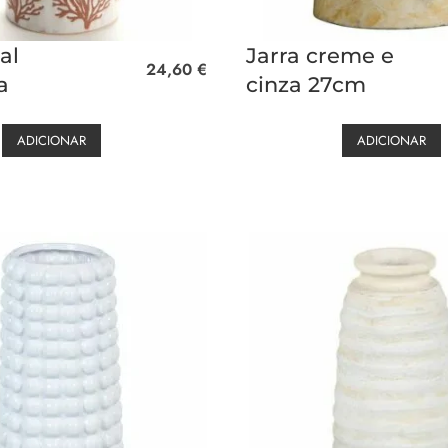
al
Jarra creme e
24,60
€
a
cinza 27cm
ADICIONAR
ADICIONAR