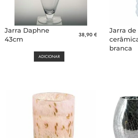
Jarra Daphne
Jarra de
38,90
€
43cm
cerâmic
branca
ADICIONAR