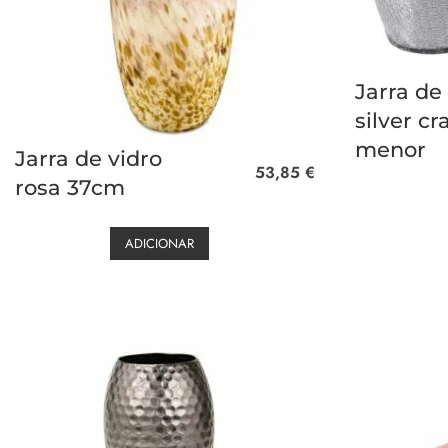
Jarra de
silver cr
menor
Jarra de vidro
53,85
€
rosa 37cm
ADICIONAR