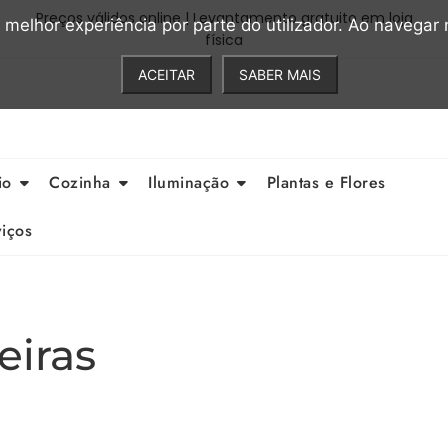
Preços válidos online | Levantamento gratuito em loja
a melhor experiência por parte do utilizador. Ao navegar n
física
ACEITAR
SABER MAIS
io
Cozinha
Iluminação
Plantas e Flores
iços
eiras