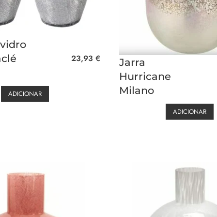
 vidro
aclé
23,93
€
Jarra
Hurricane
Milano
ADICIONAR
ADICIONAR