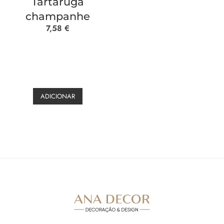
Tartaruga
champanhe
7,58
€
ADICIONAR