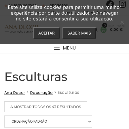
Skip
Quem somos
Contactos
Este site utiliza cookies para permitir uma melhor
to
Preços válidos online | Levantamento gratuito em loja física
experiência por parte do utilizador. Ao navegar
content
no site estará a consentir a sua utilização.
0
0,00 €
ACEITAR
SABER MAIS
MENU
Esculturas
>
>
Esculturas
Ana Decor
Decoração
A MOSTRAR TODOS OS 43 RESULTADOS