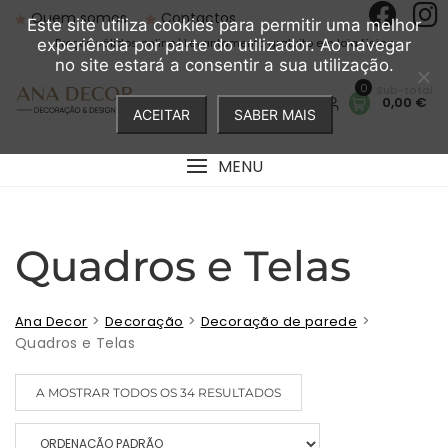
Skip
Quem somos
Contactos
Este site utiliza cookies para permitir uma melhor
to
Preços válidos online | Levantamento gratuito em loja física
experiência por parte do utilizador. Ao navegar
content
no site estará a consentir a sua utilização.
0
0,00 €
ACEITAR
SABER MAIS
MENU
Quadros e Telas
>
>
>
Ana Decor
Decoração
Decoração de parede
Quadros e Telas
A MOSTRAR TODOS OS 34 RESULTADOS